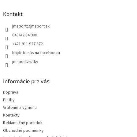
á
d
p
a
ä
Kontakt
c
t
i
jmsport
@
jmsport.sk
i
e
p
e
043/42 84 900
r
+421 911 927 372
v
k
Najdete nás na facebooku
y
jmsportvrutky
v
ý
p
i
Informácie pre vás
s
u
Doprava
Platby
Vrátenie a výmena
Kontakty
Reklamačný poriadok
Obchodné podmienky