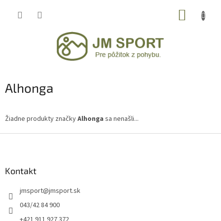
Prejsť
NÁKUP
na
obsah
KOŠÍK
Alhonga
Žiadne produkty značky
Alhonga
sa nenašli...
Z
á
p
ä
Kontakt
t
jmsport
@
jmsport.sk
i
e
043/42 84 900
+421 911 927 372