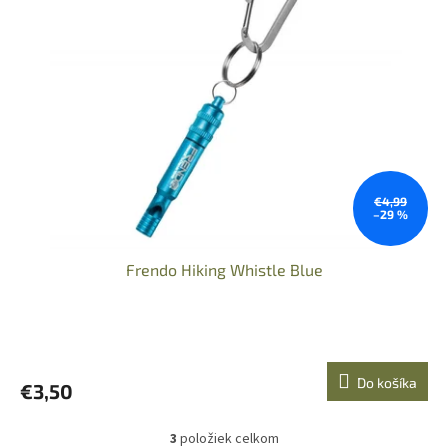
€4,99
–29 %
Frendo Hiking Whistle Blue
Do košíka
€3,50
3
položiek celkom
O