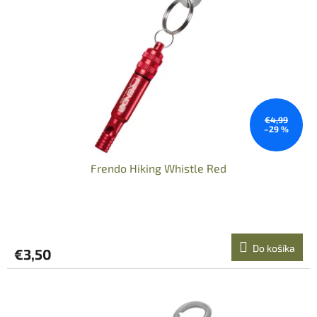
€4,99
–29 %
Frendo Hiking Whistle Red
Do košíka
€3,50