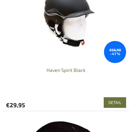
€56,90
–47 %
Haven Spirit Black
DETAIL
€29,95