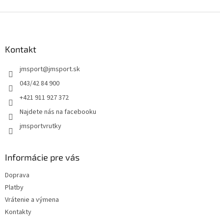
v
l
Z
á
á
d
p
a
ä
Kontakt
c
t
i
jmsport
@
jmsport.sk
i
e
p
e
043/42 84 900
r
+421 911 927 372
v
k
Najdete nás na facebooku
y
jmsportvrutky
v
ý
p
i
Informácie pre vás
s
u
Doprava
Platby
Vrátenie a výmena
Kontakty