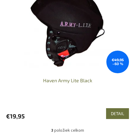
€49,95
–60 %
Haven Army Lite Black
DETAIL
€19,95
3
položiek celkom
O