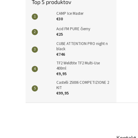
Top 5 produktov
CAMP Ice Master
€30
Acid FM PURE čierny
€25
CUBE ATTENTION PRO night n
black
€746
TF2 Weldtite TF2 Multi-Use
400ml
€9,95
Castelli 25006 COMPETIZIONE 2
KIT
€99,95
Z
á
p
ä
t
Kontakt