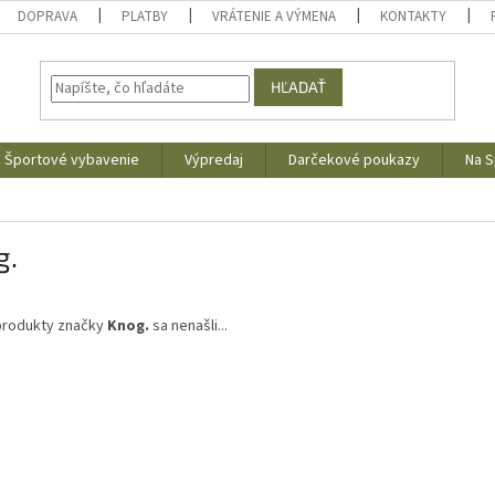
DOPRAVA
PLATBY
VRÁTENIE A VÝMENA
KONTAKTY
HĽADAŤ
Športové vybavenie
Výpredaj
Darčekové poukazy
Na S
g.
produkty značky
Knog.
sa nenašli...