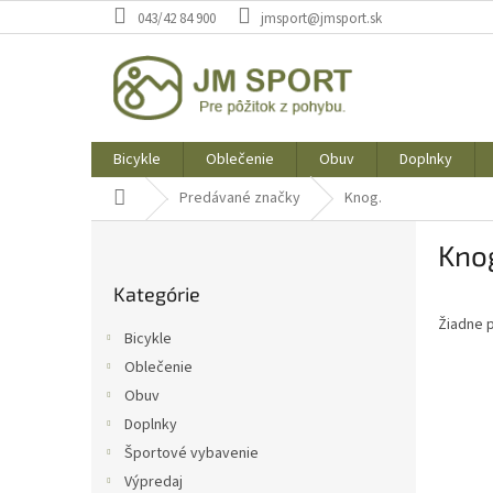
Prejsť
043/42 84 900
jmsport@jmsport.sk
na
obsah
Bicykle
Oblečenie
Obuv
Doplnky
Domov
Predávané značky
Knog.
B
Kno
o
Preskočiť
č
Kategórie
kategórie
n
Žiadne 
ý
Bicykle
p
Oblečenie
a
Obuv
n
e
Doplnky
l
Športové vybavenie
Výpredaj