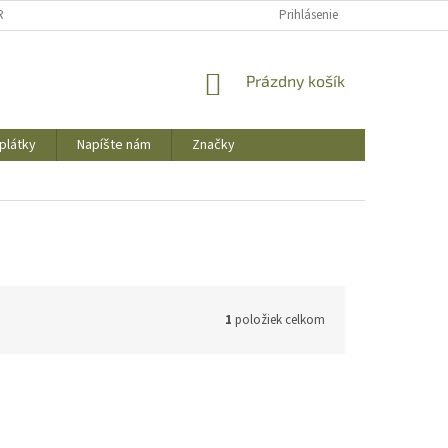
REKLAMAČNÝ PORIADOK
OBCHODNÉ PODMIENKY
Prihlásenie
PODMIENKY OCHR
NÁKUPNÝ
Prázdny košík
KOŠÍK
plátky
Napíšte nám
Značky
1
položiek celkom