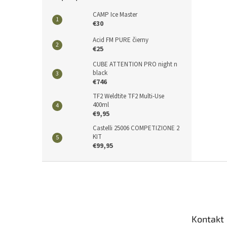
CAMP Ice Master
€30
Acid FM PURE čierny
€25
CUBE ATTENTION PRO night n
black
€746
TF2 Weldtite TF2 Multi-Use
400ml
€9,95
Castelli 25006 COMPETIZIONE 2
KIT
€99,95
Z
á
p
ä
t
Kontakt
i