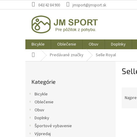
Prejsť
043/42 84 900
jmsport@jmsport.sk
na
obsah
Bicykle
Oblečenie
Obuv
Doplnky
Domov
Predávané značky
Selle Royal
B
Sell
o
Preskočiť
č
Kategórie
kategórie
n
R
ý
Bicykle
a
p
Najpre
Oblečenie
d
a
Obuv
e
n
V
n
e
Doplnky
ý
i
l
Športové vybavenie
p
e
Výpredaj