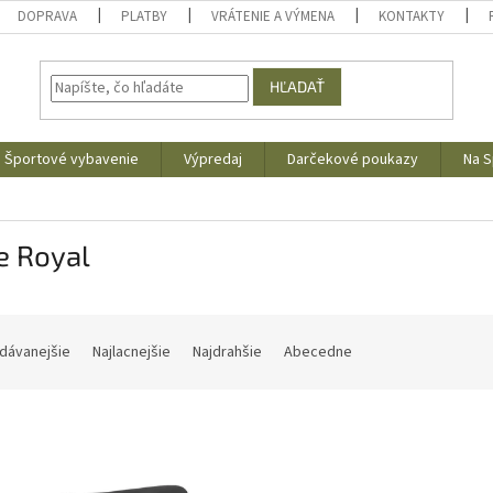
DOPRAVA
PLATBY
VRÁTENIE A VÝMENA
KONTAKTY
HĽADAŤ
Športové vybavenie
Výpredaj
Darčekové poukazy
Na S
e Royal
dávanejšie
Najlacnejšie
Najdrahšie
Abecedne