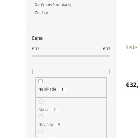
i
p
Darčekové poukazy
s
r
Značky
p
o
r
d
o
u
d
k
Cena
u
t
Selle
k
o
€
32
€
33
t
v
o
v
€32
Na sklade
1
Akcia
0
Novinka
0