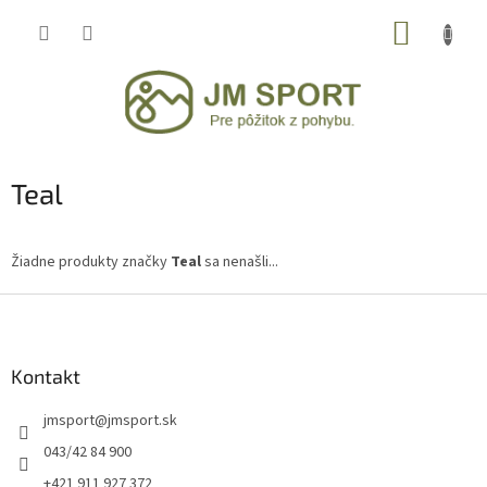
Prejsť
NÁKUP
na
obsah
KOŠÍK
Teal
Žiadne produkty značky
Teal
sa nenašli...
Z
á
p
ä
Kontakt
t
jmsport
@
jmsport.sk
i
e
043/42 84 900
+421 911 927 372