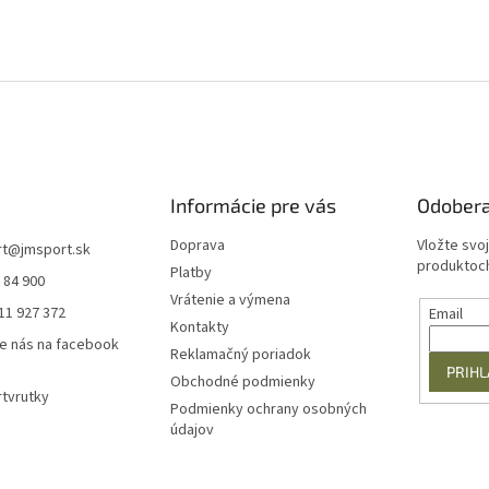
v
ý
p
i
s
u
Informácie pre vás
Odobera
Doprava
Vložte svo
rt
@
jmsport.sk
produktoch
Platby
 84 900
Vrátenie a výmena
11 927 372
Email
Kontakty
e nás na facebook
Reklamačný poriadok
PRIHL
Obchodné podmienky
tvrutky
Podmienky ochrany osobných
údajov