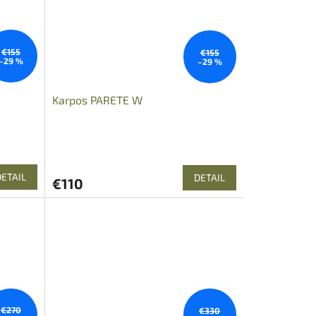
€155
€155
–29 %
–29 %
Karpos PARETE W
DETAIL
DETAIL
€110
€270
€330