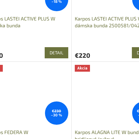
–18 %
os LASTEI ACTIVE PLUS W
Karpos LASTEI ACTIVE PLUS
ka bunda
dámska bunda 2500581/04
DETAIL
0
€220
a
Akcia
€230
€
–30 %
os FEDERA W
Karpos ALAGNA LITE W bund
bridlicová/ružová