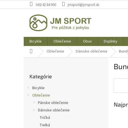
Prejsť
043/42 84 900
jmsport@jmsport.sk
na
obsah
Bicykle
Oblečenie
Obuv
Doplnky
Domov
Oblečenie
Dámske oblečenie
Bund
B
Bun
o
Preskočiť
č
Kategórie
kategórie
n
ý
Bicykle
p
Oblečenie
a
Pánske oblečenie
Najpr
n
e
Dámske oblečenie
l
Tričká
Tielká