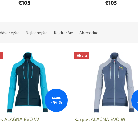
€105
€105
dávanejšie
Najlacnejšie
Najdrahšie
Abecedne
a
Akcia
€180
–44 %
os ALAGNA EVO W
Karpos ALAGNA EVO W