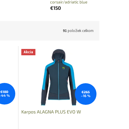
corsair/adriatic blue
€150
91
položiek celkom
Akcia
€180
€265
–44 %
–16 %
Karpos ALAGNA PLUS EVO W