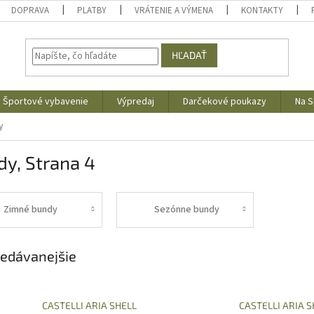
DOPRAVA
PLATBY
VRÁTENIE A VÝMENA
KONTAKTY
HĽADAŤ
Športové vybavenie
Výpredaj
Darčekové poukazy
Na S
y
dy
, Strana 4
Zimné bundy
Sezónne bundy
edávanejšie
CASTELLI ARIA SHELL
CASTELLI ARIA S