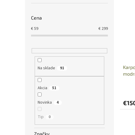
Cena
€
59
€
299
Karp
Na sklade
91
modr
Akcia
51
€15
Novinka
4
Tip
0
Značky