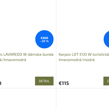
€200
–25 %
os LAVAREDO W dámska bunda
Karpos LOT EVO W turistick
á/tmavomodrá
tmavomodrá/modrá
DETAIL
0
€115