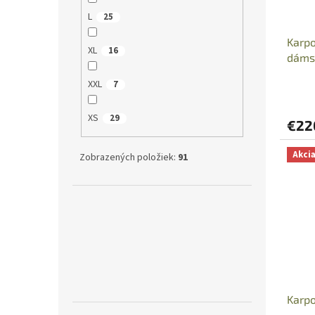
L
25
Karp
XL
16
dáms
XXL
7
XS
29
€22
Akci
Zobrazených položiek:
91
Karp