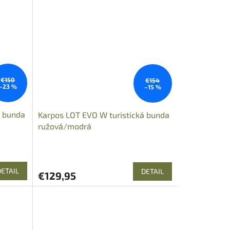
€150
€154
–23 %
–15 %
á bunda
Karpos LOT EVO W turistická bunda
ružová/modrá
DETAIL
DETAIL
€129,95