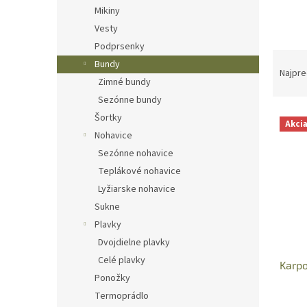
Mikiny
Vesty
Podprsenky
R
Bundy
a
Najpre
Zimné bundy
d
Sezónne bundy
e
V
n
Šortky
Akci
ý
i
Nohavice
p
e
Sezónne nohavice
i
p
Teplákové nohavice
s
r
Lyžiarske nohavice
p
o
r
d
Sukne
o
u
Plavky
d
k
Dvojdielne plavky
u
t
Celé plavky
Karp
k
o
Ponožky
t
v
Termoprádlo
o