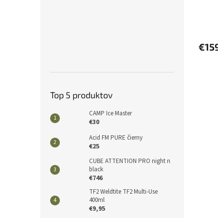
€15
Top 5 produktov
CAMP Ice Master
€30
Acid FM PURE čierny
€25
CUBE ATTENTION PRO night n
black
€746
TF2 Weldtite TF2 Multi-Use
400ml
€9,95