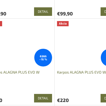
DETAIL
,90
€99,90
a
Akcia
€265
–16 %
os ALAGNA PLUS EVO W
Karpos ALAGNA PLUS EVO W
DETAIL
0
€220