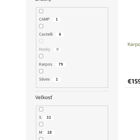
CAMP
1
Castelli
6
Karp
Husky
0
Karpos
79
Silvini
2
€15
Veľkosť
S
32
M
28