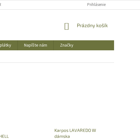
REKLAMAČNÝ PORIADOK
OBCHODNÉ PODMIENKY
Prihlásenie
PODMIENKY OCHR
NÁKUPNÝ
Prázdny košík
KOŠÍK
plátky
Napíšte nám
Značky
Karpos LAVAREDO W
HELL
dámska