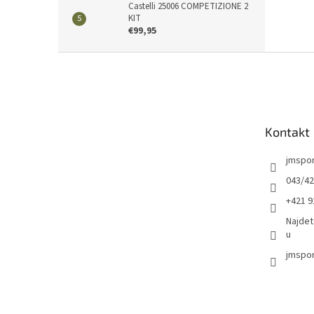
Castelli 25006 COMPETIZIONE 2
KIT
€99,95
Z
á
p
ä
t
Kontakt
i
e
jmspo
043/42
+421 9
Najdet
u
jmspor