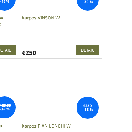
–18 %
–24 %
 W
Karpos VINSON W
2
DETAIL
DETAIL
€250
189,95
€250
–34 %
–38 %
a
Karpos PIAN LONGHI W