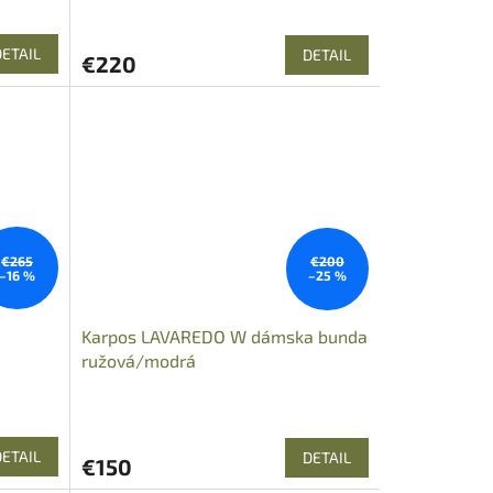
DETAIL
DETAIL
€220
€265
€200
–16 %
–25 %
Karpos LAVAREDO W dámska bunda
ružová/modrá
DETAIL
DETAIL
€150