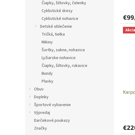
v
Čiapky, šiltovky, čelenky
Cyklistické dresy
€99
Cyklistické nohavice
Detské oblečenie
Akci
Tričká, tielka
Mikiny
Šortky, sukne, nohavice
Lyžiarske nohavice
Čiapky, šiltovky, rukavice
Bundy
Plavky
Obuv
Karp
Doplnky
Športové vybavenie
Výpredaj
Darčekové poukazy
€22
Značky