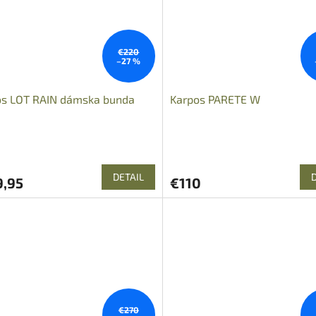
€220
–27 %
os LOT RAIN dámska bunda
Karpos PARETE W
Priemerné
hodnotenie
produktu
DETAIL
9,95
€110
je
5,0
z
5
hviezdičiek.
€270