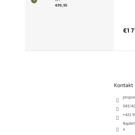
€99,95
€1 7
Z
á
p
ä
t
Kontakt
i
e
jmspo
043/42
+421 9
Najdet
u