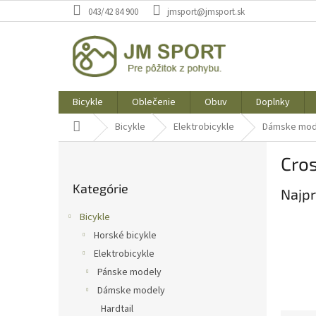
Prejsť
043/42 84 900
jmsport@jmsport.sk
na
obsah
Bicykle
Oblečenie
Obuv
Doplnky
Domov
Bicykle
Elektrobicykle
Dámske mod
B
Cros
o
Preskočiť
č
Kategórie
kategórie
Najpr
n
ý
Bicykle
p
Horské bicykle
a
Elektrobicykle
n
e
Pánske modely
l
Dámske modely
Hardtail