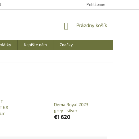
REKLAMAČNÝ PORIADOK
OBCHODNÉ PODMIENKY
Prihlásenie
PODMIENKY OCHR
NÁKUPNÝ
Prázdny košík
KOŠÍK
plátky
Napíšte nám
Značky
RT
Dema Royal 2023
T EX
grey - silver
ism
€1 620