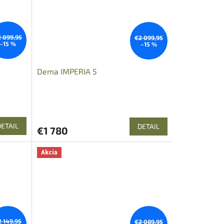
 099,95
€2 099,95
–15 %
–15 %
Dema IMPERIA 5
DETAIL
DETAIL
€1 780
Akcia
2 149,95
€2 089,95