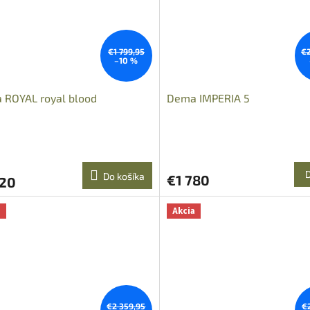
€1 799,95
€2
–10 %
 ROYAL royal blood
Dema IMPERIA 5
Do košíka
€1 780
620
a
Akcia
€2 359,95
€