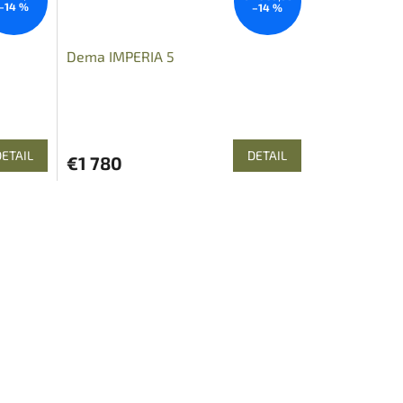
–14 %
–14 %
Dema IMPERIA 5
DETAIL
DETAIL
€1 780