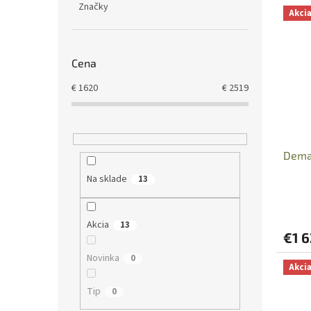
Značky
Akci
Cena
€
1620
€
2519
Dema 
Na sklade
13
Akcia
13
€1 
Novinka
0
Akci
Tip
0