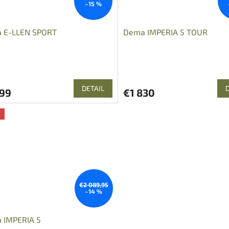
–15 %
 E-LLEN SPORT
Dema IMPERIA 5 TOUR
DETAIL
999
€1 830
a
€2 089,95
–14 %
 IMPERIA 5