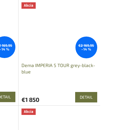
Akcia
2 169,95
€2 169,95
–14 %
–14 %
Dema IMPERIA 5 TOUR grey-black-
blue
DETAIL
DETAIL
€1 850
Akcia