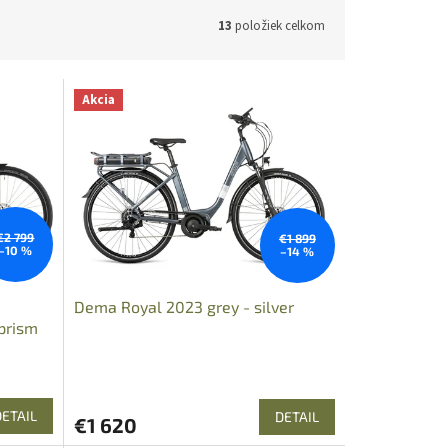
13
položiek celkom
Akcia
€2 799
€1 899
–10 %
–14 %
Dema Royal 2023 grey - silver
prism
DETAIL
DETAIL
€1 620