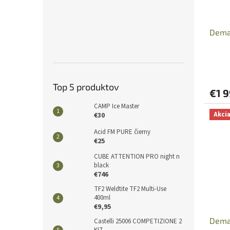
Dema
Top 5 produktov
€1 
CAMP Ice Master
Akci
€30
Acid FM PURE čierny
€25
CUBE ATTENTION PRO night n
black
€746
TF2 Weldtite TF2 Multi-Use
400ml
€9,95
Dema
Castelli 25006 COMPETIZIONE 2
KIT