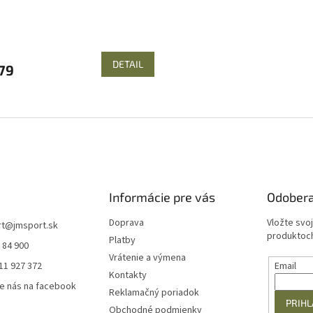
DETAIL
79
O
v
l
á
d
a
c
i
Informácie pre vás
Odobera
e
p
Doprava
Vložte svo
rt
@
jmsport.sk
r
produktoch
Platby
 84 900
v
Vrátenie a výmena
k
11 927 372
Email
y
Kontakty
e nás na facebook
v
Reklamačný poriadok
ý
PRIHL
Obchodné podmienky