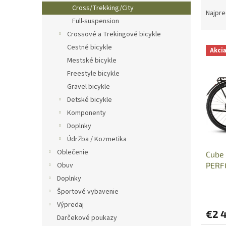
R
Cross/Trekking/City
a
Najpre
Full-suspension
d
e
Crossové a Trekingové bicykle
V
n
Cestné bicykle
Akci
ý
i
Mestské bicykle
p
e
Freestyle bicykle
i
p
Gravel bicykle
s
r
p
Detské bicykle
o
r
d
Komponenty
o
u
Doplnky
d
k
Údržba / Kozmetika
u
t
Oblečenie
Cube
k
o
PERF
Obuv
t
v
deser
o
Doplnky
v
Športové vybavenie
Výpredaj
€2 
Darčekové poukazy