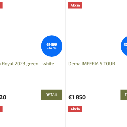
a
Akcia
€1 899
€
–14 %
Royal 2023 green - white
Dema IMPERIA 5 TOUR
DETAIL
620
€1 850
a
Akcia