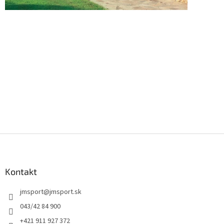
Z
á
p
ä
Kontakt
t
jmsport
@
jmsport.sk
i
e
043/42 84 900
+421 911 927 372