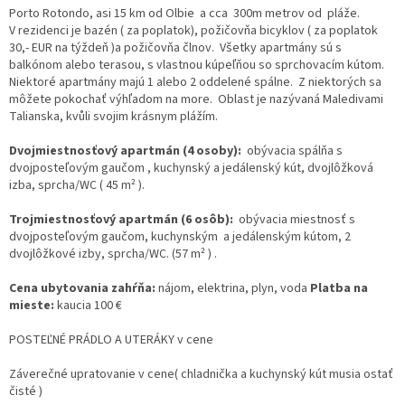
Porto Rotondo, asi 15 km od Olbie a cca 300m metrov od pláže.
V rezidenci je bazén ( za poplatok), požičovňa bicyklov ( za poplatok
30,- EUR na týždeň )a požičovňa člnov. Všetky apartmány sú s
balkónom alebo terasou, s vlastnou kúpeľňou so sprchovacím kútom.
Niektoré apartmány majú 1 alebo 2 oddelené spálne. Z niektorých sa
môžete pokochať výhľadom na more. Oblast je nazývaná Maledivami
Talianska, kvůli svojim krásnym plážím.
Dvojmiestnosťový apartmán (4 osoby):
obývacia spálňa s
dvojposteľovým gaučom , kuchynský a jedálenský kút, dvojlôžková
izba, sprcha/WC ( 45 m² ).
Trojmiestnosťový apartmán (6 osôb):
obývacia miestnosť s
dvojposteľovým gaučom, kuchynským a jedálenským kútom, 2
dvojlôžkové izby, sprcha/WC. (57 m² ) .
Cena ubytovania zahŕňa:
nájom, elektrina, plyn, voda
Platba na
mieste:
kaucia 100 €
POSTEĽNÉ PRÁDLO A UTERÁKY v cene
Záverečné upratovanie v cene( chladnička a kuchynský kút musia ostať
čisté )