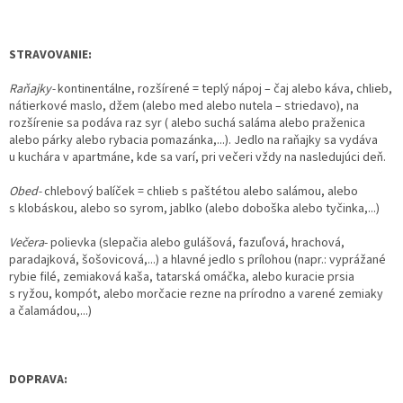
STRAVOVANIE:
Raňajky-
kontinentálne, rozšírené = teplý nápoj – čaj alebo káva, chlieb,
nátierkové maslo, džem (alebo med alebo nutela – striedavo), na
rozšírenie sa podáva raz syr ( alebo suchá saláma alebo praženica
alebo párky alebo rybacia pomazánka,...). Jedlo na raňajky sa vydáva
u kuchára v apartmáne, kde sa varí, pri večeri vždy na nasledujúci deň.
Obed-
chlebový balíček = chlieb s paštétou alebo salámou, alebo
s klobáskou, alebo so syrom, jablko (alebo doboška alebo tyčinka,...)
Večera
- polievka (slepačia alebo gulášová, fazuľová, hrachová,
paradajková, šošovicová,...) a hlavné jedlo s prílohou (napr.: vyprážané
rybie filé, zemiaková kaša, tatarská omáčka, alebo kuracie prsia
s ryžou, kompót, alebo morčacie rezne na prírodno a varené zemiaky
a čalamádou,...)
DOPRAVA: