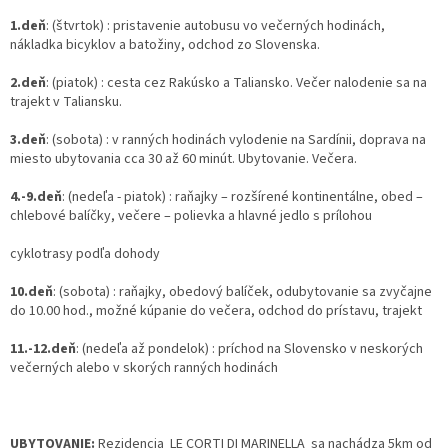
1.deň
: (štvrtok) : pristavenie autobusu vo večerných hodinách,
nákladka bicyklov a batožiny, odchod zo Slovenska.
2.deň
: (piatok) : cesta cez Rakúsko a Taliansko. Večer nalodenie sa na
trajekt v Taliansku.
3.deň
: (sobota) : v ranných hodinách vylodenie na Sardínii, doprava na
miesto ubytovania cca 30 až 60 minút. Ubytovanie. Večera.
4.-9.deň
: (nedeľa - piatok) : raňajky – rozšírené kontinentálne, obed –
chlebové balíčky, večere – polievka a hlavné jedlo s prílohou
cyklotrasy podľa dohody
10.deň
: (sobota) : raňajky, obedový balíček, odubytovanie sa zvyčajne
do 10.00 hod., možné kúpanie do večera, odchod do prístavu, trajekt
11.-12.deň
: (nedeľa až pondelok) : príchod na Slovensko v neskorých
večerných alebo v skorých ranných hodinách
UBYTOVANIE:
Rezidencia LE CORTI DI MARINELLA sa nachádza 5km od