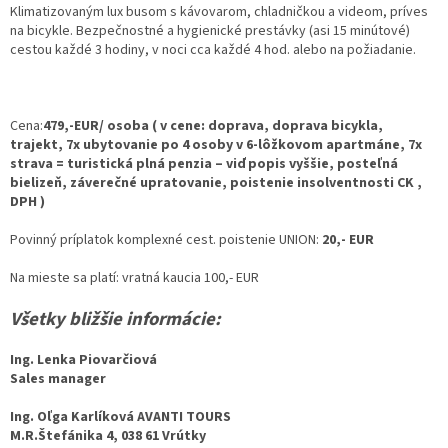
Klimatizovaným lux busom s kávovarom, chladničkou a videom, príves
na bicykle. Bezpečnostné a hygienické prestávky (asi 15 minútové)
cestou každé 3 hodiny, v noci cca každé 4 hod. alebo na požiadanie.
Cena:
479,-
EUR
/ osoba ( v cene: doprava, doprava bicykla,
trajekt, 7x ubytovanie po 4 osoby v 6-lôžkovom apartmáne, 7x
strava = turistická plná penzia – viď popis vyššie, posteľná
bielizeň, záverečné upratovanie, poistenie insolventnosti CK ,
DPH )
Povinný príplatok komplexné cest. poistenie UNION:
20,
- EUR
Na mieste sa platí: vratná kaucia 100,- EUR
Všetky bližšie informácie:
Ing. Lenka Piovarčiová
Sales manager
Ing. Oľga Karlíková AVANTI TOURS
M.R.Štefánika 4, 038 61 Vrútky