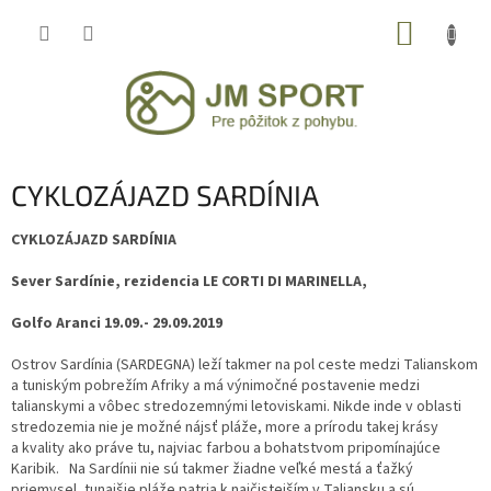
Prejsť
NÁKUP
na
obsah
KOŠÍK
CYKLOZÁJAZD SARDÍNIA
CYKLOZÁJAZD SARDÍNIA
Sever Sardínie, rezidencia LE CORTI DI MARINELLA,
Golfo Aranci 19.09.- 29.09.2019
Ostrov Sardínia (SARDEGNA) leží takmer na pol ceste medzi Talianskom
a tuniským pobrežím Afriky a má výnimočné postavenie medzi
talianskymi a vôbec stredozemnými letoviskami. Nikde inde v oblasti
stredozemia nie je možné nájsť pláže, more a prírodu takej krásy
a kvality ako práve tu, najviac farbou a bohatstvom pripomínajúce
Karibik. Na Sardínii nie sú takmer žiadne veľké mestá a ťažký
priemysel, tunajšie pláže patria k najčistejším v Taliansku a sú