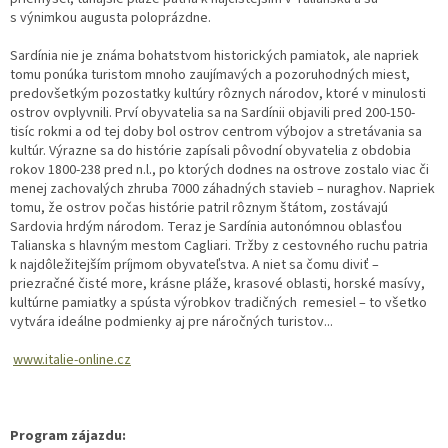
s výnimkou augusta poloprázdne.
Sardínia nie je známa bohatstvom historických pamiatok, ale napriek
tomu ponúka turistom mnoho zaujímavých a pozoruhodných miest,
predovšetkým pozostatky kultúry rôznych národov, ktoré v minulosti
ostrov ovplyvnili. Prví obyvatelia sa na Sardínii objavili pred 200-150-
tisíc rokmi a od tej doby bol ostrov centrom výbojov a stretávania sa
kultúr. Výrazne sa do histórie zapísali pôvodní obyvatelia z obdobia
rokov 1800-238 pred n.l., po ktorých dodnes na ostrove zostalo viac či
menej zachovalých zhruba 7000 záhadných stavieb – nuraghov. Napriek
tomu, že ostrov počas histórie patril rôznym štátom, zostávajú
Sardovia hrdým národom. Teraz je Sardínia autonómnou oblasťou
Talianska s hlavným mestom Cagliari. Tržby z cestovného ruchu patria
k najdôležitejším príjmom obyvateľstva. A niet sa čomu diviť –
priezračné čisté more, krásne pláže, krasové oblasti, horské masívy,
kultúrne pamiatky a spústa výrobkov tradičných remesiel – to všetko
vytvára ideálne podmienky aj pre náročných turistov...
www.italie-online.cz
Program zájazdu: