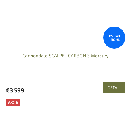
€5 149
–30 %
Cannondale SCALPEL CARBON 3 Mercury
DETAIL
€3 599
Akcia