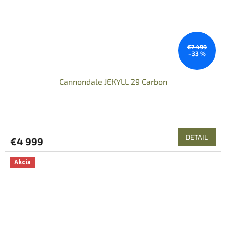
€7 499
–33 %
Cannondale JEKYLL 29 Carbon
DETAIL
€4 999
Akcia