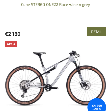
Cube STEREO ONE22 Race wine n grey
DETAIL
€2 180
Akcia
€4 599
–20 %