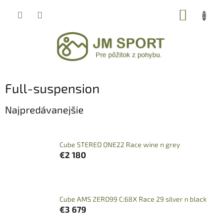
Prejsť
NÁKUP
na
obsah
KOŠÍK
Full-suspension
Najpredávanejšie
Cube STEREO ONE22 Race wine n grey
€2 180
Cube AMS ZERO99 C:68X Race 29 silver n black
€3 679