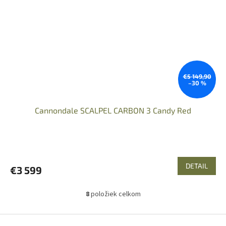
€5 149,90
–30 %
Cannondale SCALPEL CARBON 3 Candy Red
DETAIL
€3 599
8
položiek celkom
O
v
l
Z