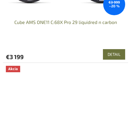
€3 999
–20 %
Cube AMS ONE11 C:68X Pro 29 liquidred n carbon
Priemerné
hodnotenie
produktu
DETAIL
€3 199
je
5,0
z
Akcia
5
hviezdičiek.