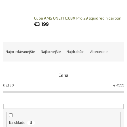
Cube AMS ONE11 C:68X Pro 29 liquidred n carbon
€3 199
R
a
Najpredávanejšie
Najlacnejšie
Najdrahšie
Abecedne
d
e
n
Cena
i
e
€
2180
€
4999
p
r
o
d
u
k
Na sklade
8
t