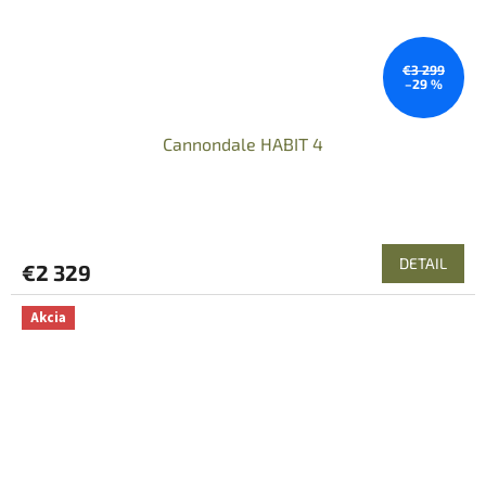
€3 299
–29 %
Cannondale HABIT 4
DETAIL
€2 329
Akcia