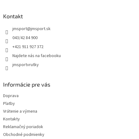
á
á
d
p
a
ä
Kontakt
c
t
i
jmsport
@
jmsport.sk
i
e
p
e
043/42 84 900
r
+421 911 927 372
v
k
Najdete nás na facebooku
y
jmsportvrutky
v
ý
p
i
Informácie pre vás
s
u
Doprava
Platby
Vrátenie a výmena
Kontakty
Reklamačný poriadok
Obchodné podmienky