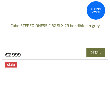
€3 999
–25 %
Cube STEREO ONE55 C:62 SLX 29 bondiblue n grey
DETAIL
€2 999
Akcia