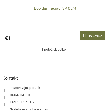
Bowden radiaci SP OEM
Do košíka
€1
1
položiek celkom
O
v
l
Z
á
á
d
p
a
ä
Kontakt
c
t
i
jmsport
@
jmsport.sk
i
e
p
e
043/42 84 900
r
+421 911 927 372
v
k
Najdete nás na facebooku