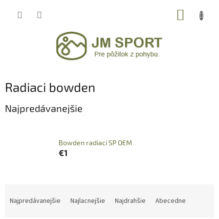
Prejsť
NÁKUP
na
obsah
KOŠÍK
Radiaci bowden
Najpredávanejšie
Bowden radiaci SP OEM
€1
R
a
Najpredávanejšie
Najlacnejšie
Najdrahšie
Abecedne
d