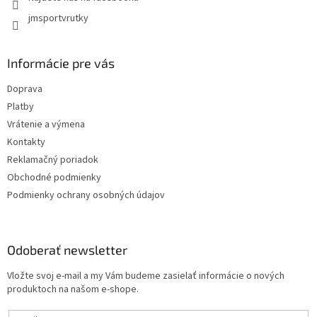
y
jmsportvrutky
v
ý
p
i
Informácie pre vás
s
u
Doprava
Platby
Vrátenie a výmena
Kontakty
Reklamačný poriadok
Obchodné podmienky
Podmienky ochrany osobných údajov
Odoberať newsletter
Vložte svoj e-mail a my Vám budeme zasielať informácie o nových
produktoch na našom e-shope.