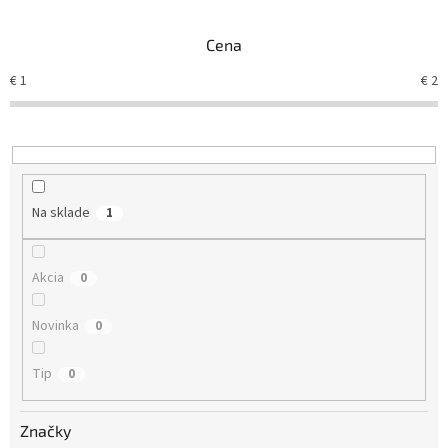
e
n
Cena
i
e
€
1
€
2
p
r
o
d
u
k
Na sklade
1
t
o
v
Akcia
0
Novinka
0
Tip
0
Značky