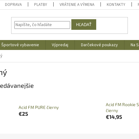
DOPRAVA
PLATBY
VRÁTENIE A VÝMENA
KONTAKTY
HĽADAŤ
Športové vybavenie
Výpredaj
Darčekové poukazy
Na S
ný
ný
edávanejšie
Acid FM Rookie S
Acid FM PURE čierny
čierny
€25
€14,95