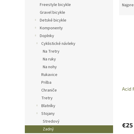
a
Freestyle bicykle
Najpre
d
Gravel bicykle
e
Detské bicykle
V
n
Komponenty
ý
i
Doplnky
p
e
i
p
Cyklistické návleky
s
r
Na Tretry
p
o
Na ruky
r
d
Na nohy
o
u
Rukavice
d
k
Prilba
u
t
Acid 
k
o
Chraniče
t
v
Tretry
o
Blatníky
v
Stojany
Stredový
€25
Zadný