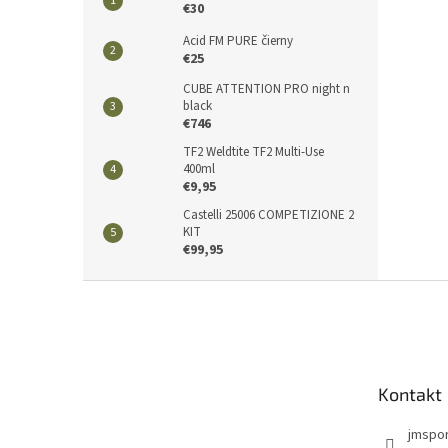
€30
Acid FM PURE čierny
€25
CUBE ATTENTION PRO night n
black
€746
TF2 Weldtite TF2 Multi-Use
400ml
€9,95
Castelli 25006 COMPETIZIONE 2
KIT
€99,95
Z
á
p
ä
t
Kontakt
i
e
jmspo