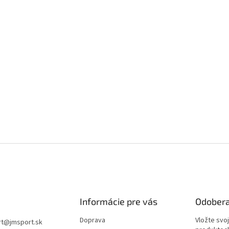
Informácie pre vás
Odobera
Doprava
Vložte svo
rt
@
jmsport.sk