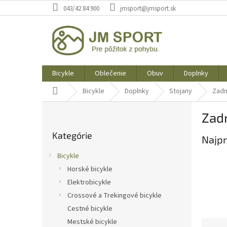
Prejsť
043/42 84 900
jmsport@jmsport.sk
na
obsah
Bicykle
Oblečenie
Obuv
Doplnky
Domov
Bicykle
Doplnky
Stojany
Zad
B
Zad
o
Preskočiť
č
Kategórie
kategórie
Najpr
n
ý
Bicykle
p
Horské bicykle
a
Elektrobicykle
n
e
Crossové a Trekingové bicykle
l
Cestné bicykle
Mestské bicykle
R