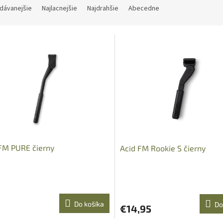
dávanejšie
Najlacnejšie
Najdrahšie
Abecedne
FM PURE čierny
Acid FM Rookie S čierny
Do košíka
Do
€14,95