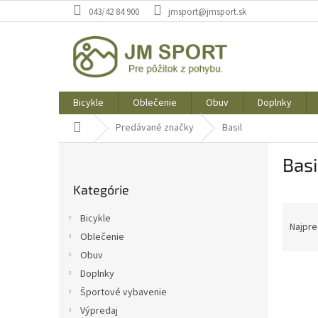
Prejsť
043/42 84 900
jmsport@jmsport.sk
na
obsah
Bicykle
Oblečenie
Obuv
Doplnky
Domov
Predávané značky
Basil
B
Basi
o
Preskočiť
č
Kategórie
kategórie
n
R
ý
Bicykle
a
p
Najpre
Oblečenie
d
a
Obuv
e
n
V
n
e
Doplnky
ý
i
l
Športové vybavenie
p
e
Výpredaj