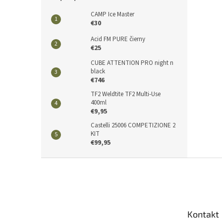
CAMP Ice Master
€30
Acid FM PURE čierny
€25
CUBE ATTENTION PRO night n
black
€746
TF2 Weldtite TF2 Multi-Use
400ml
€9,95
Castelli 25006 COMPETIZIONE 2
KIT
€99,95
Z
á
p
ä
t
Kontakt
i