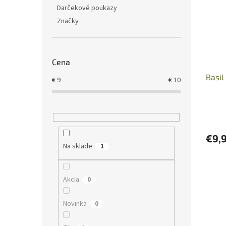
i
p
Darčekové poukazy
s
r
Značky
p
o
r
d
o
u
d
k
Cena
u
t
Basi
k
o
€
9
€
10
t
v
o
v
€9,
Na sklade
1
Akcia
0
Novinka
0