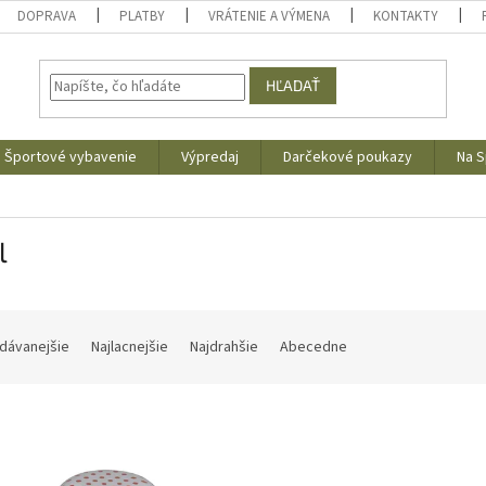
DOPRAVA
PLATBY
VRÁTENIE A VÝMENA
KONTAKTY
HĽADAŤ
Športové vybavenie
Výpredaj
Darčekové poukazy
Na S
l
dávanejšie
Najlacnejšie
Najdrahšie
Abecedne