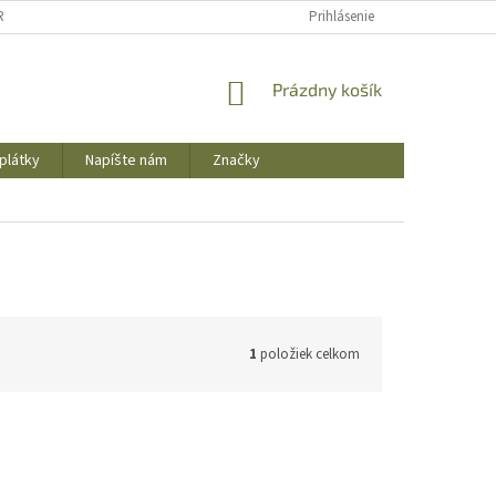
REKLAMAČNÝ PORIADOK
OBCHODNÉ PODMIENKY
Prihlásenie
PODMIENKY OCHR
NÁKUPNÝ
Prázdny košík
KOŠÍK
plátky
Napíšte nám
Značky
1
položiek celkom