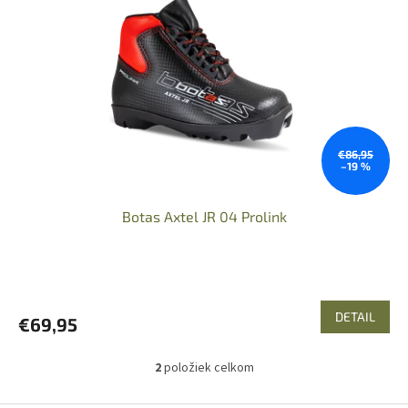
€86,95
–19 %
Botas Axtel JR 04 Prolink
DETAIL
€69,95
2
položiek celkom
O
v