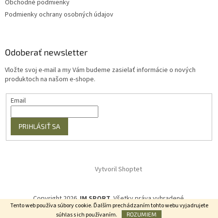
Obchodné podmienky
Podmienky ochrany osobných údajov
Odoberať newsletter
Vložte svoj e-mail a my Vám budeme zasielať informácie o nových
produktoch na našom e-shope.
Email
PRIHLÁSIŤ SA
Vytvoril Shoptet
Copyright 2026
JM SPORT
. Všetky práva vyhradené.
Tento web používa súbory cookie. Ďalším prechádzaním tohto webu vyjadrujete
súhlas s ich používaním.
ROZUMIEM