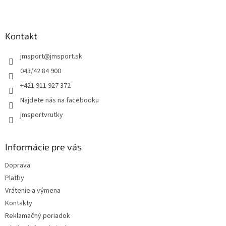
l
Z
á
á
d
p
a
ä
Kontakt
c
t
i
jmsport
@
jmsport.sk
i
e
p
e
043/42 84 900
r
+421 911 927 372
v
k
Najdete nás na facebooku
y
jmsportvrutky
v
ý
p
i
Informácie pre vás
s
u
Doprava
Platby
Vrátenie a výmena
Kontakty
Reklamačný poriadok