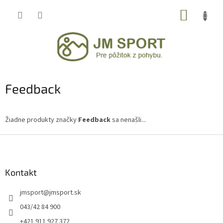
Prejsť
NÁKUP
na
obsah
KOŠÍK
Feedback
Žiadne produkty značky
Feedback
sa nenašli...
Z
á
p
ä
Kontakt
t
jmsport
@
jmsport.sk
i
e
043/42 84 900
+421 911 927 372