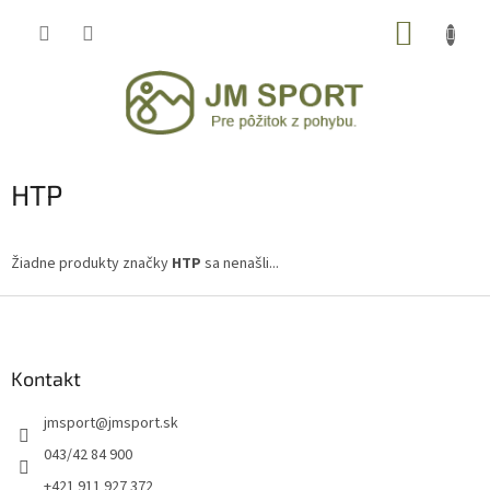
Prejsť
NÁKUP
na
obsah
KOŠÍK
HTP
Žiadne produkty značky
HTP
sa nenašli...
Z
á
p
ä
Kontakt
t
jmsport
@
jmsport.sk
i
e
043/42 84 900
+421 911 927 372