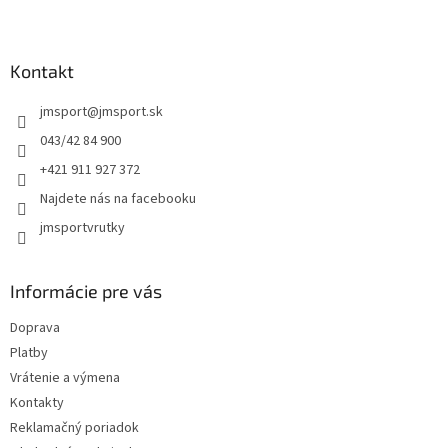
l
Z
á
á
d
p
a
ä
Kontakt
c
t
i
jmsport
@
jmsport.sk
i
e
p
e
043/42 84 900
r
+421 911 927 372
v
k
Najdete nás na facebooku
y
jmsportvrutky
v
ý
p
i
Informácie pre vás
s
u
Doprava
Platby
Vrátenie a výmena
Kontakty
Reklamačný poriadok