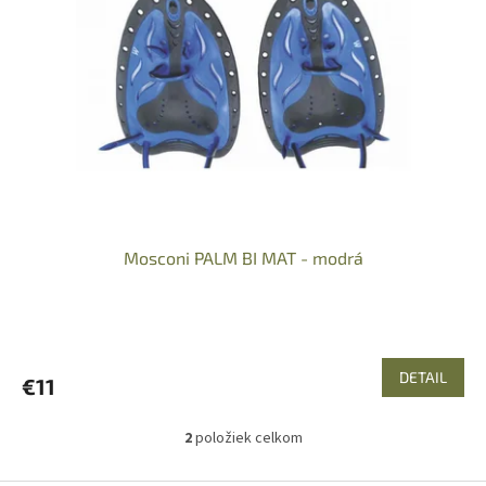
Mosconi PALM BI MAT - modrá
DETAIL
€11
2
položiek celkom
O
v