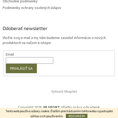
Obchodné podmienky
Podmienky ochrany osobných údajov
Odoberať newsletter
Vložte svoj e-mail a my Vám budeme zasielať informácie o nových
produktoch na našom e-shope.
Email
PRIHLÁSIŤ SA
Vytvoril Shoptet
Copyright 2026
JM SPORT
. Všetky práva vyhradené.
Tento web používa súbory cookie. Ďalším prechádzaním tohto webu vyjadrujete
súhlas s ich používaním.
ROZUMIEM