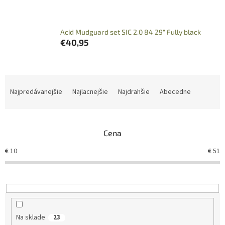
Acid Mudguard set SIC 2.0 84 29" Fully black
€40,95
R
a
Najpredávanejšie
Najlacnejšie
Najdrahšie
Abecedne
d
e
n
Cena
i
e
€
10
€
51
p
r
o
d
u
k
Na sklade
23
t