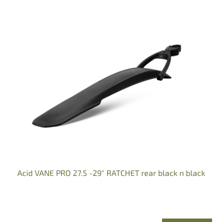
V
ý
p
i
s
p
r
o
d
u
k
t
o
v
Acid VANE PRO 27.5 -29" RATCHET rear black n black