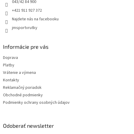
e
k
043/42 84 900
y
+421 911 927 372
v
ý
Najdete nás na facebooku
p
jmsportvrutky
i
s
u
Informácie pre vás
Doprava
Platby
Vrátenie a výmena
Kontakty
Reklamačný poriadok
Obchodné podmienky
Podmienky ochrany osobných údajov
Odoberať newsletter