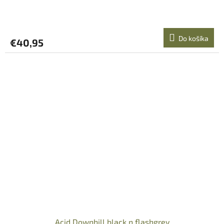
Do košíka
€40,95
Acid Downhill black n flashgrey