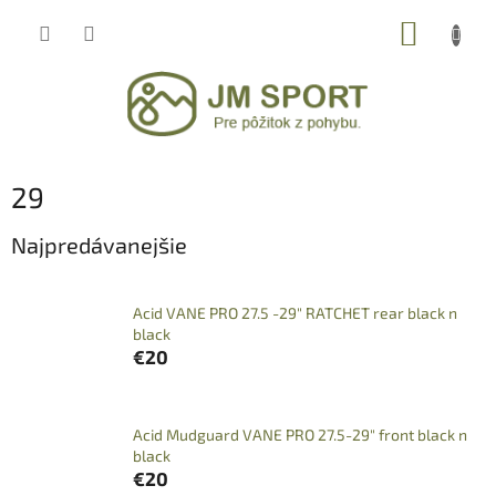
Prejsť
NÁKUP
na
obsah
KOŠÍK
29
Najpredávanejšie
Acid VANE PRO 27.5 -29" RATCHET rear black n
black
€20
Acid Mudguard VANE PRO 27.5-29" front black n
black
€20