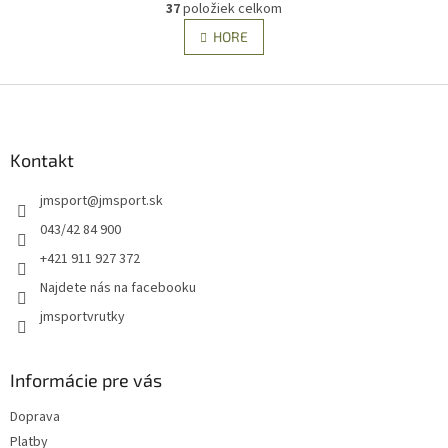
r
37
položiek celkom
O
á
v
HORE
n
l
k
á
o
v
Z
d
a
a
á
n
c
p
i
i
ä
Kontakt
e
e
t
p
jmsport
@
jmsport.sk
i
r
e
v
043/42 84 900
k
+421 911 927 372
y
v
Najdete nás na facebooku
ý
jmsportvrutky
p
i
s
u
Informácie pre vás
Doprava
Platby