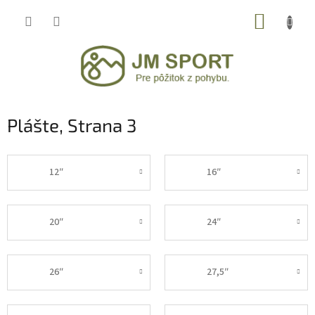
Prejsť
NÁKUP
na
obsah
KOŠÍK
Plášte
, Strana 3
12″
16″
20″
24″
26″
27,5″