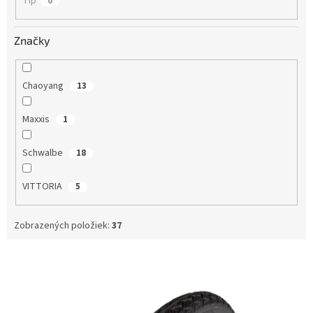
Tip
0
Značky
Chaoyang
13
Maxxis
1
Schwalbe
18
VITTORIA
5
Zobrazených položiek:
37
V
ý
p
i