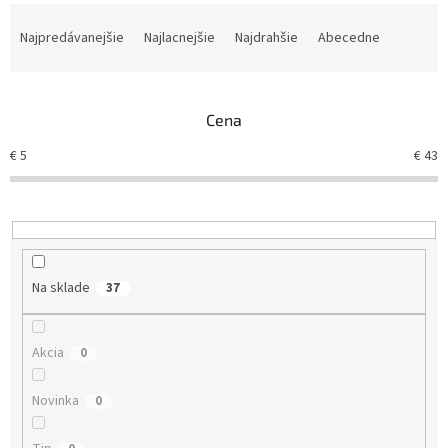
R
a
Najpredávanejšie
Najlacnejšie
Najdrahšie
Abecedne
d
e
n
Cena
i
e
€
5
€
43
p
r
o
d
u
k
Na sklade
37
t
o
v
Akcia
0
Novinka
0