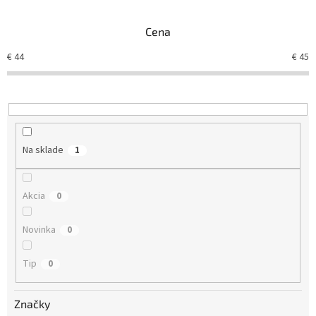
e
n
Cena
i
e
€
44
€
45
p
r
o
d
u
k
Na sklade
1
t
o
v
Akcia
0
Novinka
0
Tip
0
Značky