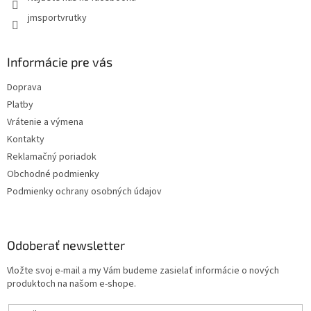
y
jmsportvrutky
v
ý
p
i
Informácie pre vás
s
u
Doprava
Platby
Vrátenie a výmena
Kontakty
Reklamačný poriadok
Obchodné podmienky
Podmienky ochrany osobných údajov
Odoberať newsletter
Vložte svoj e-mail a my Vám budeme zasielať informácie o nových
produktoch na našom e-shope.