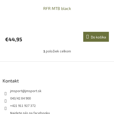
RFR MTB black
Do košíka
€44,95
1
položiek celkom
O
v
l
Z
á
á
d
p
a
ä
Kontakt
c
t
i
jmsport
@
jmsport.sk
i
e
p
e
043/42 84 900
r
+421 911 927 372
v
k
Najdete nás na facebooku