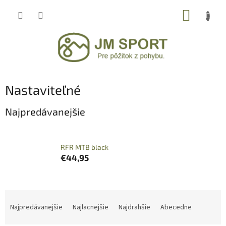
Prejsť
NÁKUP
na
obsah
KOŠÍK
Nastaviteľné
Najpredávanejšie
RFR MTB black
€44,95
R
a
Najpredávanejšie
Najlacnejšie
Najdrahšie
Abecedne
d