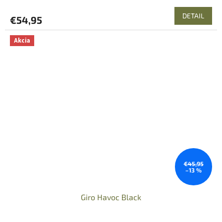
DETAIL
€54,95
Akcia
€45,95
–13 %
Giro Havoc Black