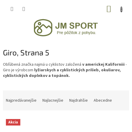
Prejsť
NÁKUP
na
obsah
KOŠÍK
Giro
, Strana 5
Obľúbená značka najmä u cyklistov založená
v americkej Kaliforniii
-
Giro je výrobcom
lyžiarskych a cyklistických prilieb, okuliarov,
cyklistických doplnkov a topánok.
R
a
Najpredávanejšie
Najlacnejšie
Najdrahšie
Abecedne
d
e
V
n
Akcia
ý
i
p