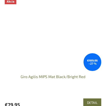
Akcia
€109,95
–27 %
Giro Agilis MIPS Mat Black/Bright Red
DETAIL
€79,95