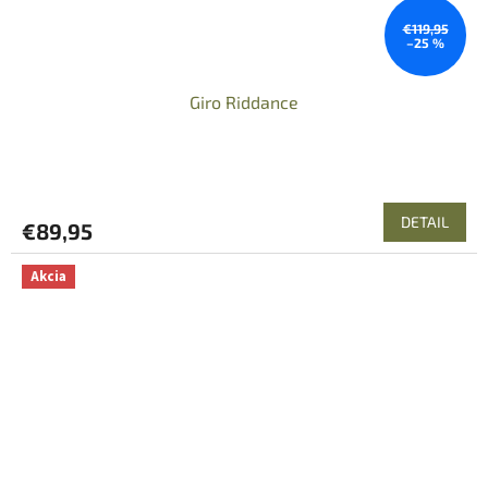
€119,95
–25 %
Giro Riddance
DETAIL
€89,95
Akcia