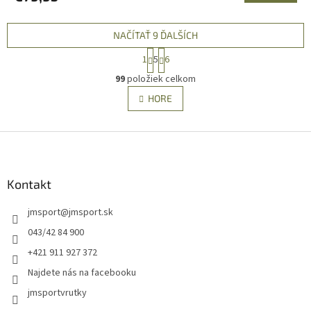
NAČÍTAŤ 9 ĎALŠÍCH
S
1
5
6
t
O
r
99
položiek celkom
v
á
l
HORE
n
á
k
d
o
v
Z
a
a
c
á
n
i
p
i
e
ä
Kontakt
e
p
t
r
jmsport
@
jmsport.sk
i
v
e
k
043/42 84 900
y
+421 911 927 372
v
ý
Najdete nás na facebooku
p
jmsportvrutky
i
s