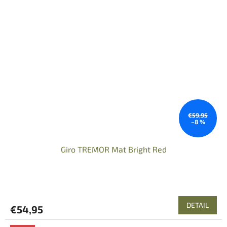
€59,95
–8 %
Giro TREMOR Mat Bright Red
DETAIL
€54,95