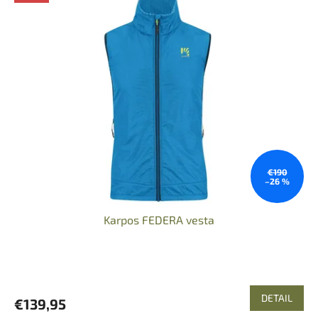
€190
–26 %
Karpos FEDERA vesta
DETAIL
€139,95