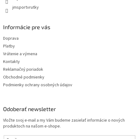
y
jmsportvrutky
v
ý
p
i
Informácie pre vás
s
u
Doprava
Platby
Vrátenie a výmena
Kontakty
Reklamačný poriadok
Obchodné podmienky
Podmienky ochrany osobných údajov
Odoberať newsletter
Vložte svoj e-mail a my Vám budeme zasielať informácie o nových
produktoch na našom e-shope.