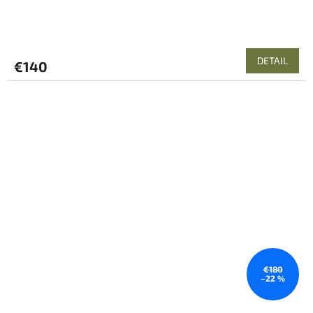
DETAIL
€140
€180
–22 %