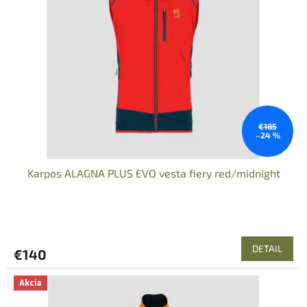
s
p
r
o
d
u
k
t
o
€185
–24 %
v
Karpos ALAGNA PLUS EVO vesta fiery red/midnight
DETAIL
€140
Akcia