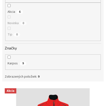
o
v
Akcia
6
Novinka
0
Tip
0
Značky
Karpos
9
Zobrazených položiek:
9
V
Akcia
ý
p
i