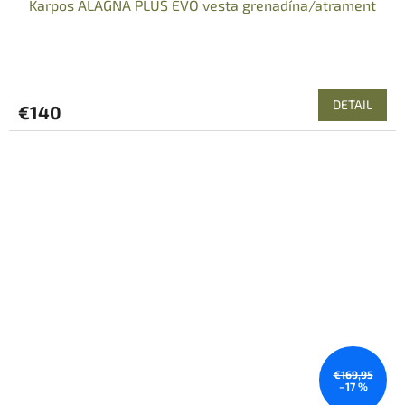
Karpos ALAGNA PLUS EVO vesta grenadína/atrament
DETAIL
€140
€169,95
–17 %