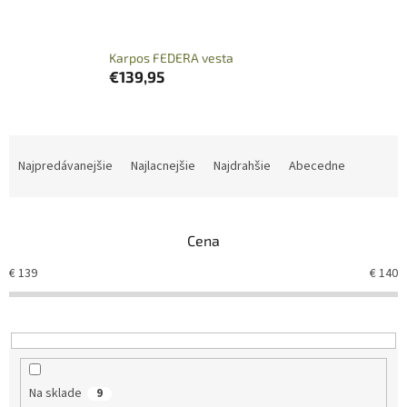
Karpos FEDERA vesta
€139,95
R
a
Najpredávanejšie
Najlacnejšie
Najdrahšie
Abecedne
d
e
n
Cena
i
e
€
139
€
140
p
r
o
d
u
k
Na sklade
9
t