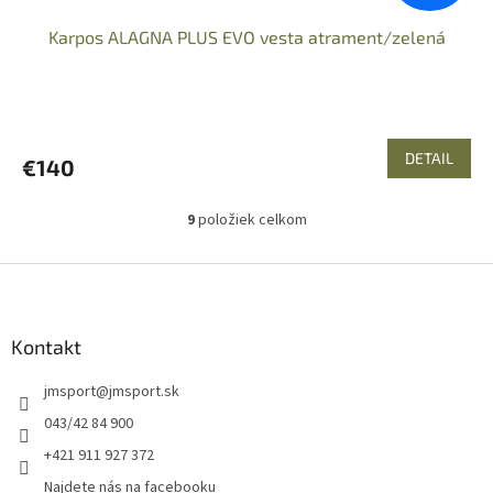
Karpos ALAGNA PLUS EVO vesta atrament/zelená
DETAIL
€140
9
položiek celkom
O
v
l
Z
á
á
d
p
a
ä
Kontakt
c
t
i
jmsport
@
jmsport.sk
i
e
p
e
043/42 84 900
r
+421 911 927 372
v
k
Najdete nás na facebooku