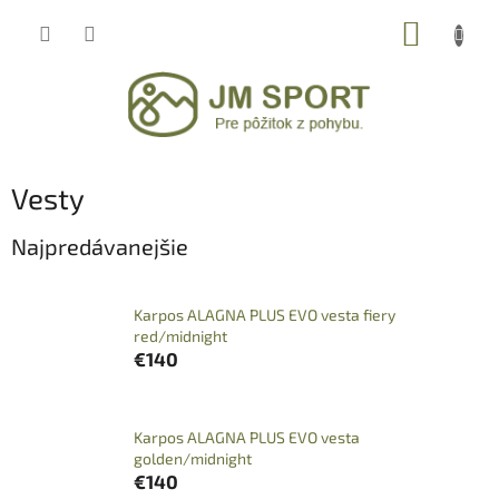
Prejsť
NÁKUP
na
obsah
KOŠÍK
Vesty
Najpredávanejšie
Karpos ALAGNA PLUS EVO vesta fiery
red/midnight
€140
Karpos ALAGNA PLUS EVO vesta
golden/midnight
€140