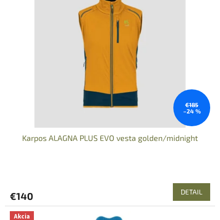
€185
–24 %
Karpos ALAGNA PLUS EVO vesta golden/midnight
DETAIL
€140
Akcia