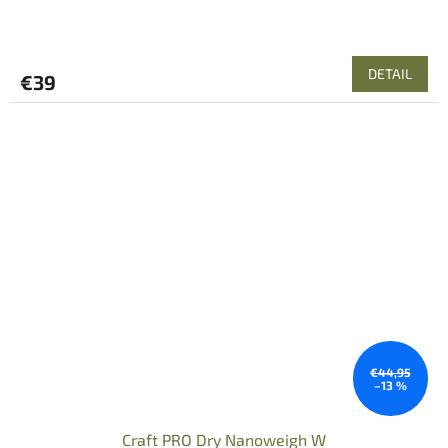
DETAIL
€39
€44,95
–13 %
Craft PRO Dry Nanoweigh W