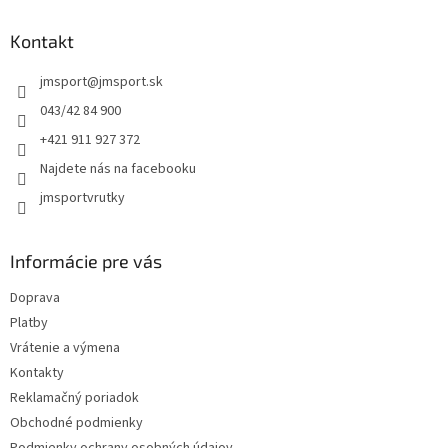
n
c
p
i
i
ä
Kontakt
e
e
t
p
jmsport
@
jmsport.sk
i
r
e
v
043/42 84 900
k
+421 911 927 372
y
v
Najdete nás na facebooku
ý
jmsportvrutky
p
i
s
u
Informácie pre vás
Doprava
Platby
Vrátenie a výmena
Kontakty
Reklamačný poriadok
Obchodné podmienky
Podmienky ochrany osobných údajov