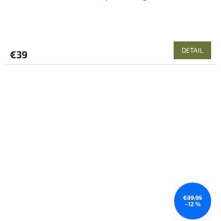
DETAIL
€39
€39,95
–12 %