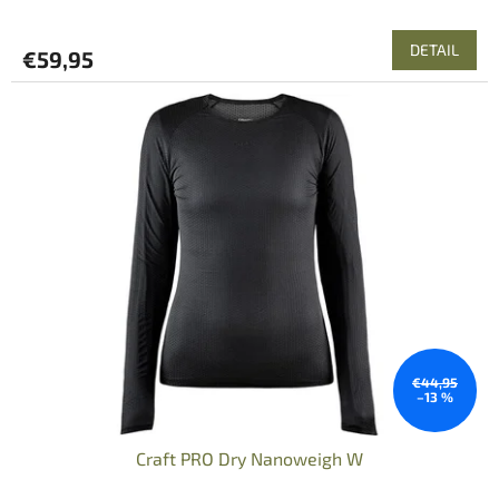
DETAIL
€59,95
€44,95
–13 %
Craft PRO Dry Nanoweigh W