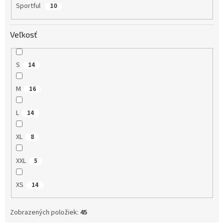
Sportful
10
Veľkosť
S
14
M
16
L
14
XL
8
XXL
5
XS
14
Zobrazených položiek:
45