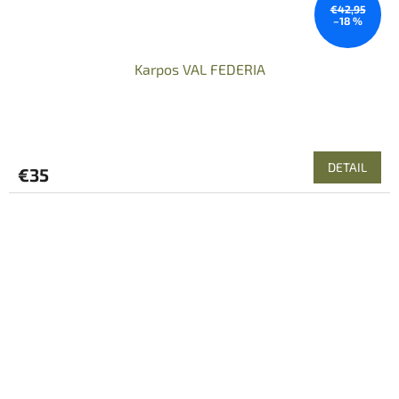
€42,95
–18 %
Karpos VAL FEDERIA
DETAIL
€35