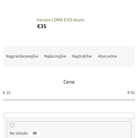
Karpos LOMA EVO abyss
€35
R
a
Najpredávanejšie
Najlacnejšie
Najdrahšie
Abecedne
d
e
n
Cena
i
e
€
25
€
62
p
r
o
d
u
k
Na sklade
45
t