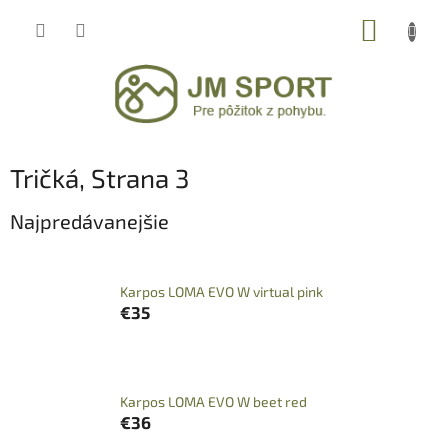
Prejsť
NÁKUP
na
obsah
KOŠÍK
Tričká
, Strana 3
Najpredávanejšie
Karpos LOMA EVO W virtual pink
€35
Karpos LOMA EVO W beet red
€36