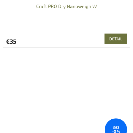
Craft PRO Dry Nanoweigh W
DETAIL
€35
€62
–3 %