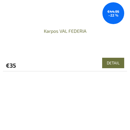
€44,95
–22 %
Karpos VAL FEDERIA
DETAIL
€35