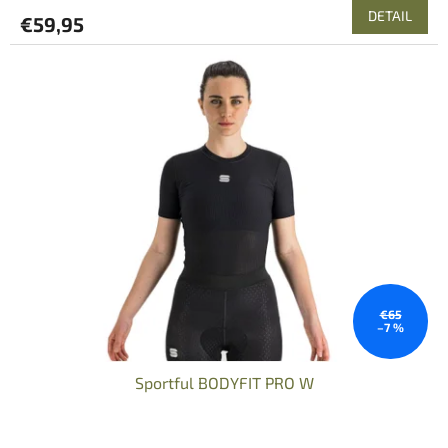
DETAIL
€59,95
€65
–7 %
Sportful BODYFIT PRO W