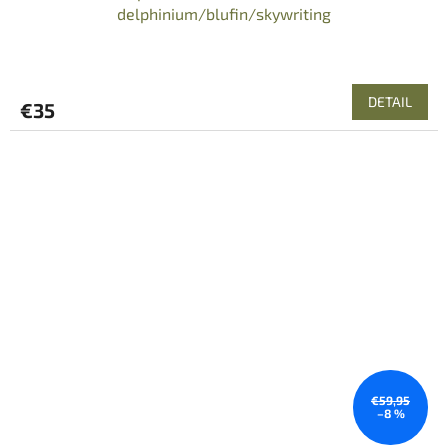
delphinium/blufin/skywriting
DETAIL
€35
€59,95
–8 %