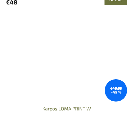
€48
€49,95
–49 %
Karpos LOMA PRINT W