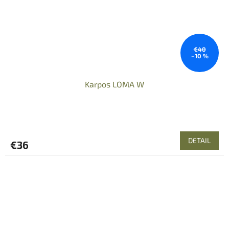
€40
–10 %
Karpos LOMA W
DETAIL
€36