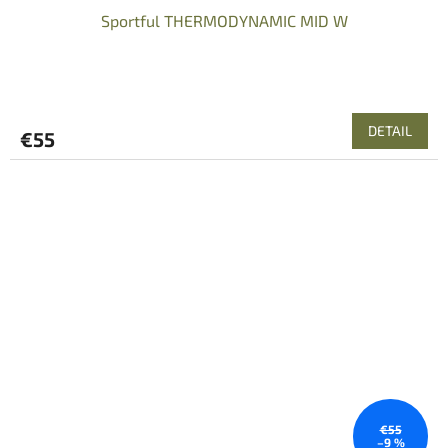
Sportful THERMODYNAMIC MID W
DETAIL
€55
€55
–9 %