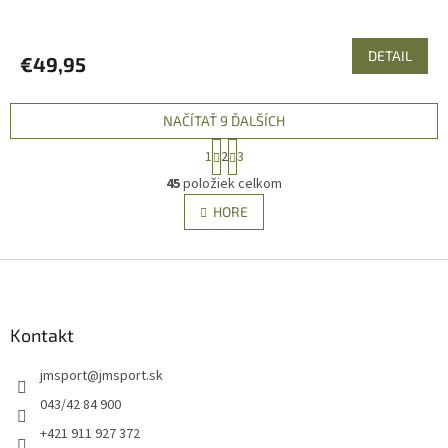
DETAIL
€49,95
NAČÍTAŤ 9 ĎALŠÍCH
S
1
2
3
t
O
r
45
položiek celkom
v
á
l
HORE
n
á
k
d
o
v
Z
a
a
c
á
n
i
p
i
e
ä
Kontakt
e
p
t
r
jmsport
@
jmsport.sk
i
v
e
k
043/42 84 900
y
+421 911 927 372
v