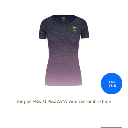
V
ý
p
i
s
p
r
o
d
u
k
t
o
€65
–26 %
v
Karpos PRATO PIAZZA W valerian/ombre blue