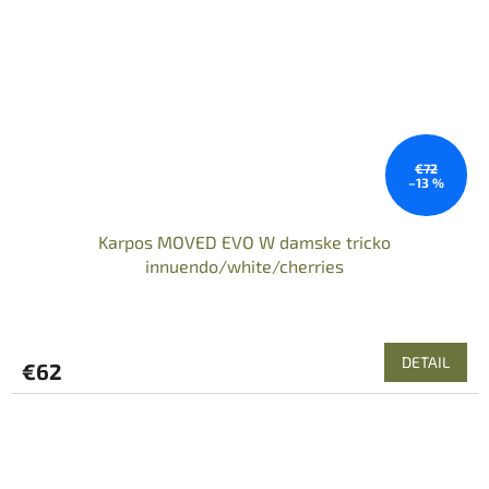
€72
–13 %
Karpos MOVED EVO W damske tricko
innuendo/white/cherries
DETAIL
€62