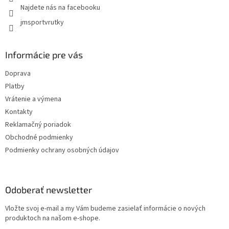
ý
Najdete nás na facebooku
p
jmsportvrutky
i
s
u
Informácie pre vás
Doprava
Platby
Vrátenie a výmena
Kontakty
Reklamačný poriadok
Obchodné podmienky
Podmienky ochrany osobných údajov
Odoberať newsletter
Vložte svoj e-mail a my Vám budeme zasielať informácie o nových
produktoch na našom e-shope.