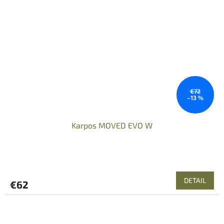
€72
–13 %
Karpos MOVED EVO W
DETAIL
€62