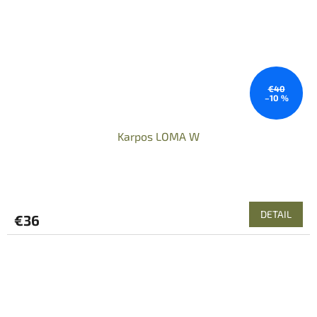
€40
–10 %
Karpos LOMA W
DETAIL
€36