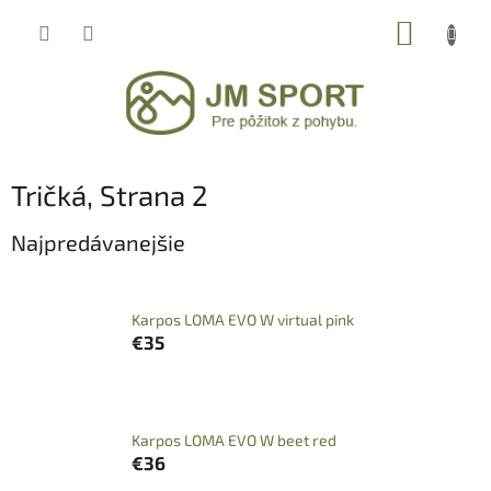
Prejsť
NÁKUP
na
obsah
KOŠÍK
Tričká
, Strana 2
Najpredávanejšie
Karpos LOMA EVO W virtual pink
€35
Karpos LOMA EVO W beet red
€36