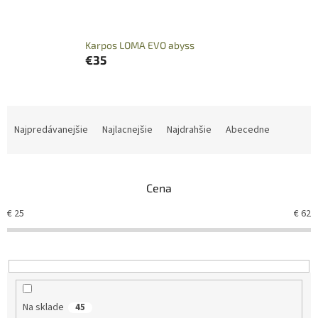
Karpos LOMA EVO abyss
€35
R
a
Najpredávanejšie
Najlacnejšie
Najdrahšie
Abecedne
d
e
n
Cena
i
e
€
25
€
62
p
r
o
d
u
k
Na sklade
45
t