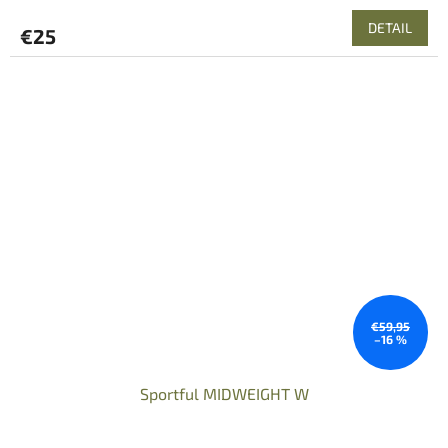
DETAIL
€25
€59,95
–16 %
Sportful MIDWEIGHT W