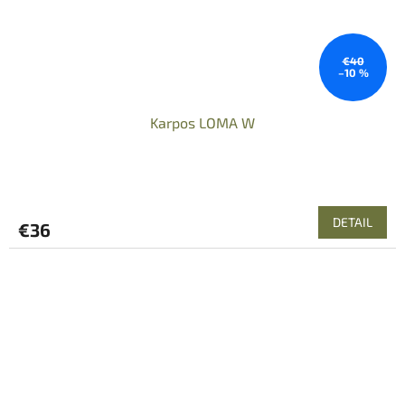
€40
–10 %
Karpos LOMA W
DETAIL
€36