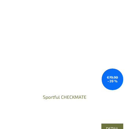
€79,90
–39 %
Sportful CHECKMATE
DETAIL