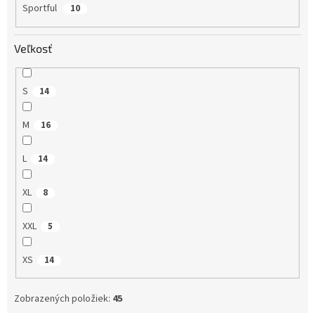
Sportful
10
Veľkosť
S
14
M
16
L
14
XL
8
XXL
5
XS
14
Zobrazených položiek:
45